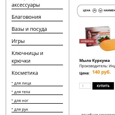
аксессуары
ЦЕНА
НАИМЕН
↑
↓
Благовония
Вазы и посуда
Игры
Ключницы и
крючки
Мыло Куркума
Производитель:
Ин
140
руб.
Косметика
Цена
:
для лица
для тела
для ног
для рук
← лечебная космети